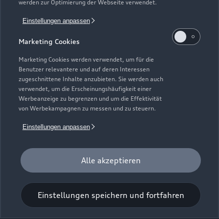
werden zur Optimierung der Webseite verwendet.
Norderneystraße 2
Einstellungen anpassen
28217 Bremen
Marketing Cookies
0421 389980
Marketing Cookies werden verwendet, um für die
Benutzer relevantere und auf deren Interessen
utb@schmidt-und-koch.de
zugeschnittene Inhalte anzubieten. Sie werden auch
verwendet, um die Erscheinungshäufigkeit einer
Werbeanzeige zu begrenzen und um die Effektivität
Kontaktdaten herunterladen
von Werbekampagnen zu messen und zu steuern.
Einstellungen anpassen
Öffnungszeiten
Alle akzeptieren
Kundendienst
Geschlossen
,
öffnet am
Samstag 09:00
Einstellungen speichern und fortfahren