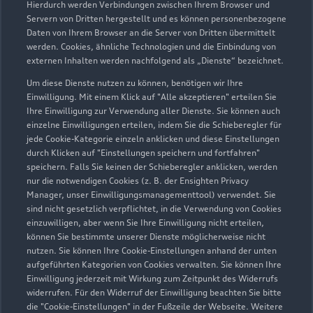
Hierdurch werden Verbindungen zwischen Ihrem Browser und
Servern von Dritten hergestellt und es können personenbezogene
Daten von Ihrem Browser an die Server von Dritten übermittelt
Wir beraten Sie gerne
werden. Cookies, ähnliche Technologien und die Einbindung von
externen Inhalten werden nachfolgend als „Dienste“ bezeichnet.
Hier finden Sie die passenden Ansprechpartnerinnen
Um diese Dienste nutzen zu können, benötigen wir Ihre
und Ansprechpartner.
Einwilligung. Mit einem Klick auf "Alle akzeptieren" erteilen Sie
Ihre Einwilligung zur Verwendung aller Dienste. Sie können auch
einzelne Einwilligungen erteilen, indem Sie die Schieberegler für
Zur Teamübersicht
jede Cookie-Kategorie einzeln anklicken und diese Einstellungen
durch Klicken auf "Einstellungen speichern und fortfahren"
speichern. Falls Sie keinen der Schieberegler anklicken, werden
nur die notwendigen Cookies (z. B. der Ensighten Privacy
Manager, unser Einwilligungsmanagementtool) verwendet. Sie
sind nicht gesetzlich verpflichtet, in die Verwendung von Cookies
einzuwilligen, aber wenn Sie Ihre Einwilligung nicht erteilen,
können Sie bestimmte unserer Dienste möglicherweise nicht
nutzen. Sie können Ihre Cookie-Einstellungen anhand der unten
Serviceberater kontaktieren
aufgeführten Kategorien von Cookies verwalten. Sie können Ihre
Einwilligung jederzeit mit Wirkung zum Zeitpunkt des Widerrufs
widerrufen. Für den Widerruf der Einwilligung beachten Sie bitte
die "Cookie-Einstellungen" in der Fußzeile der Webseite. Weitere